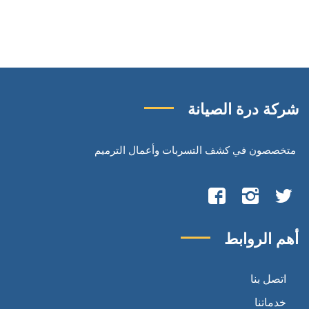
شركة درة الصيانة
متخصصون في كشف التسربات وأعمال الترميم
تابعنا
تابعنا
تابعنا
على
على
على
أهم الروابط
تويتر
انستجرام
فيسبوك
اتصل بنا
خدماتنا