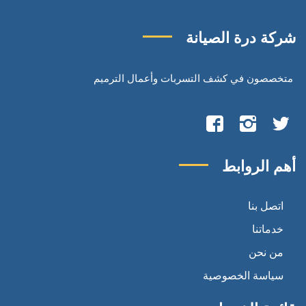
شركة درة الصيانة
متخصصون في كشف التسربات وأعمال الترميم
تابعنا
تابعنا
تابعنا
على
على
على
أهم الروابط
تويتر
انستجرام
فيسبوك
اتصل بنا
خدماتنا
من نحن
سياسة الخصوصية