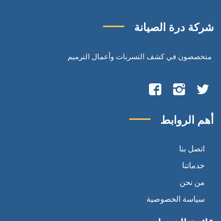
شركة درة الصيانة
متخصصون في كشف التسربات وأعمال الترميم
تابعنا
تابعنا
تابعنا
على
على
على
أهم الروابط
تويتر
انستجرام
فيسبوك
اتصل بنا
خدماتنا
من نحن
سياسة الخصوصية