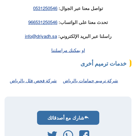
تواصل معنا عبر الجوال:
0531250546
تحدث معنا على الواتساب:
966531250546
راسلنا عبر البريد الإلكتروني:
info@driyadh.sa
او يمكنك مراسلتنا
خدمات ترميم أخرى
شركة ترميم حمامات بالرياض
شركة فحص فلل بالرياض
شارك مع أصدقائك