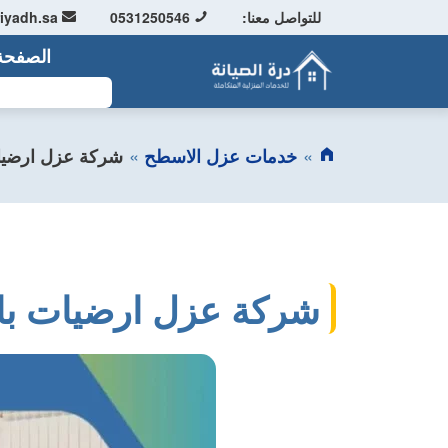
للتواصل معنا:
0531250546
info@driyadh.sa
الصفحة 
ابحث
خدمات عزل الاسطح
شركة عزل ارضيا
شركة عزل ارضيات با