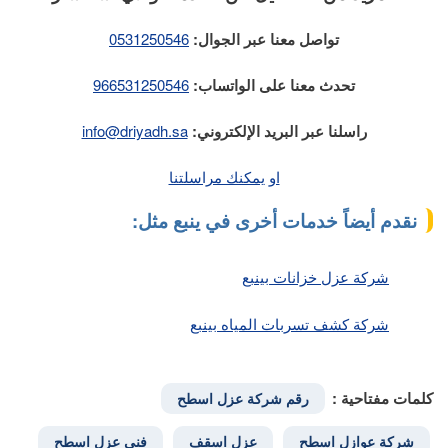
تواصل معنا عبر الجوال:
0531250546
تحدث معنا على الواتساب:
966531250546
راسلنا عبر البريد الإلكتروني:
info@driyadh.sa
او يمكنك مراسلتنا
نقدم أيضاً خدمات أخرى في ينبع مثل:
شركة عزل خزانات بينبع
شركة كشف تسربات المياه بينبع
كلمات مفتاحية :
رقم شركة عزل اسطح
شركة عوازل اسطح
عزل اسقف
فني عزل اسطح