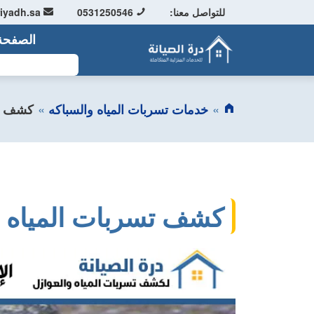
للتواصل معنا:
0531250546
info@driyadh.sa
الصفحة 
ابحث
خدمات تسربات المياه والسباكه
كشف تس
كشف تسربات المياه ب